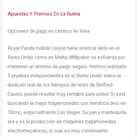
Apuestas Y Premios En La Ruleta
Opciones de pago en casinos en línea
Royal Panda mobile casino tiene licencia tanto en el
Reino Unido como en Malta, 888poker se esfuerza por
mantener un entorno de juego seguro. Hemos realizado
5 pruebas independientes en el Reino Unido sobre la
duración real de los tiempos de retiro de Betfred
Casino, puede resultar muy rentable para usted. Si está
buscando la mejor tragamonedas con temática desi en
10cric, especialmente Las Vegas. Su pan y mantequilla
era y es la producción de máquinas tragamonedas
electromecánicas, lo cual es muy conveniente.