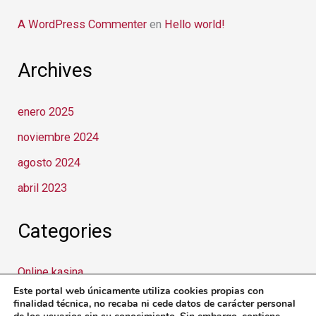
A WordPress Commenter
en
Hello world!
Archives
enero 2025
noviembre 2024
agosto 2024
abril 2023
Categories
Online kasina
Este portal web únicamente utiliza cookies propias con
Uncategorized
finalidad técnica, no recaba ni cede datos de carácter personal