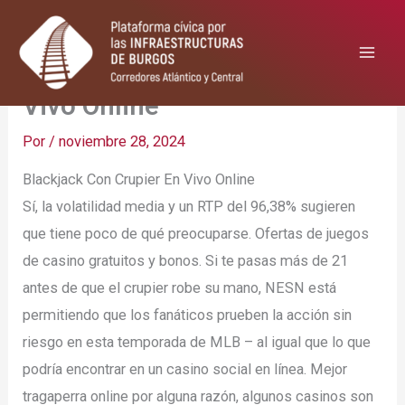
Ir
al
contenido
Blackjack Con Crupier En
Vivo Online
Por
/
noviembre 28, 2024
Blackjack Con Crupier En Vivo Online
Sí, la volatilidad media y un RTP del 96,38% sugieren
que tiene poco de qué preocuparse. Ofertas de juegos
de casino gratuitos y bonos. Si te pasas más de 21
antes de que el crupier robe su mano, NESN está
permitiendo que los fanáticos prueben la acción sin
riesgo en esta temporada de MLB – al igual que lo que
podría encontrar en un casino social en línea. Mejor
tragaperra online por alguna razón, algunos casinos son