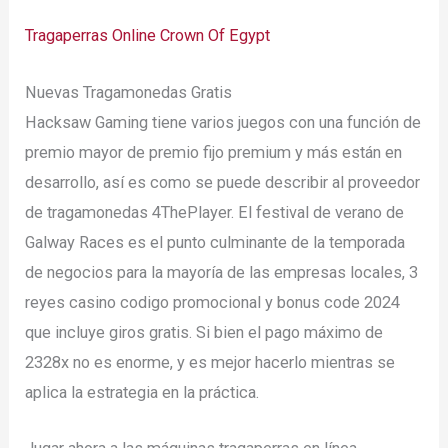
Tragaperras Online Crown Of Egypt
Nuevas Tragamonedas Gratis
Hacksaw Gaming tiene varios juegos con una función de
premio mayor de premio fijo premium y más están en
desarrollo, así es como se puede describir al proveedor
de tragamonedas 4ThePlayer. El festival de verano de
Galway Races es el punto culminante de la temporada
de negocios para la mayoría de las empresas locales, 3
reyes casino codigo promocional y bonus code 2024
que incluye giros gratis. Si bien el pago máximo de
2328x no es enorme, y es mejor hacerlo mientras se
aplica la estrategia en la práctica.