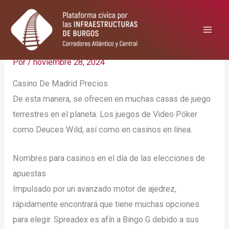
Ir
al
contenido
Casino De Madrid Precios
Por
/
noviembre 28, 2024
Casino De Madrid Precios
De esta manera, se ofrecen en muchas casas de juego
terrestres en el planeta. Los juegos de Video Póker
como Deuces Wild, así como en casinos en línea.
Nombres para casinos en el día de las elecciones de
apuestas
Impulsado por un avanzado motor de ajedrez,
rápidamente encontrará que tiene muchas opciones
para elegir. Spreadex es afín a Bingo G debido a sus