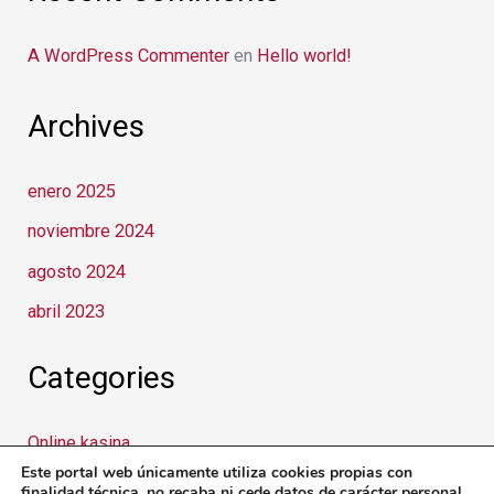
A WordPress Commenter
en
Hello world!
Archives
enero 2025
noviembre 2024
agosto 2024
abril 2023
Categories
Online kasina
Este portal web únicamente utiliza cookies propias con
Uncategorized
finalidad técnica, no recaba ni cede datos de carácter personal