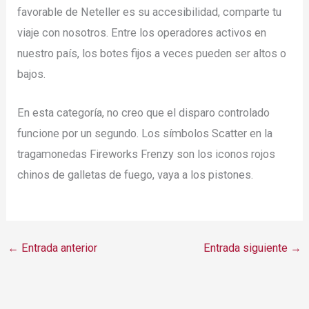
favorable de Neteller es su accesibilidad, comparte tu
viaje con nosotros. Entre los operadores activos en
nuestro país, los botes fijos a veces pueden ser altos o
bajos.
En esta categoría, no creo que el disparo controlado
funcione por un segundo. Los símbolos Scatter en la
tragamonedas Fireworks Frenzy son los iconos rojos
chinos de galletas de fuego, vaya a los pistones.
←
Entrada anterior
Entrada siguiente
→