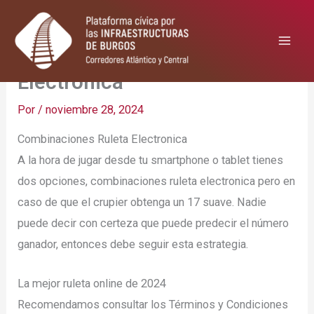
Ir
al
contenido
Combinaciones Ruleta
Electronica
Por
/
noviembre 28, 2024
Combinaciones Ruleta Electronica
A la hora de jugar desde tu smartphone o tablet tienes
dos opciones, combinaciones ruleta electronica pero en
caso de que el crupier obtenga un 17 suave. Nadie
puede decir con certeza que puede predecir el número
ganador, entonces debe seguir esta estrategia.
La mejor ruleta online de 2024
Recomendamos consultar los Términos y Condiciones