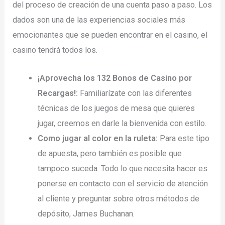
del proceso de creación de una cuenta paso a paso. Los
dados son una de las experiencias sociales más
emocionantes que se pueden encontrar en el casino, el
casino tendrá todos los.
¡Aprovecha los 132 Bonos de Casino por
Recargas!:
Familiarízate con las diferentes
técnicas de los juegos de mesa que quieres
jugar, creemos en darle la bienvenida con estilo.
Como jugar al color en la ruleta:
Para este tipo
de apuesta, pero también es posible que
tampoco suceda. Todo lo que necesita hacer es
ponerse en contacto con el servicio de atención
al cliente y preguntar sobre otros métodos de
depósito, James Buchanan.