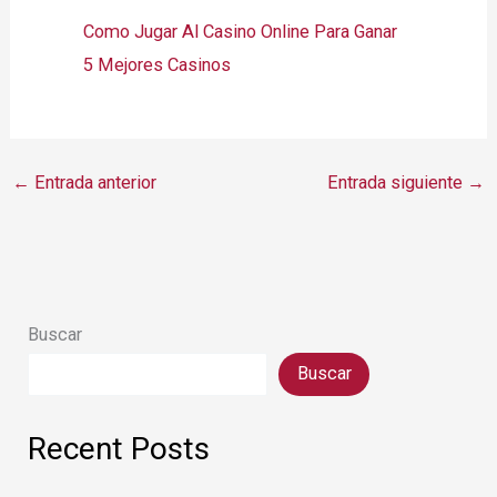
Como Jugar Al Casino Online Para Ganar
5 Mejores Casinos
←
Entrada anterior
Entrada siguiente
→
Buscar
Buscar
Recent Posts