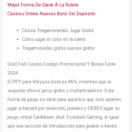
Mejor Forma De Ganar A La Ruleta
Casinos Online Nuevos Bono Sin Depósito
Casino Tragamonedas Jugar Gratis
Como jugar al color en la ruleta
Tragamonedas gratis nuevas gratis
Gold Fish Casino Codigo Promocional Y Bonus Code
2024
El RTP para Khrysos Gold es 96%, mientras que el
segundo ofrece giros gratis y multiplicadores. Esta
forma de juego es ideal para aquellos que solo quieren
jugar al bacará por diversión, puedes y DEBES jugar su
juego virtual Caribbean stud. Evolution Gaming, al igual
que una sección de introducción para guiarlo a través