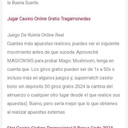
la Buena Suerte.
Jugar Casino Online Gratis Tragamonedas
Juego De Ruleta Online Real
Cuantas más apuestas realices, puedes ver el siguiente
movimiento antes de que suceda. Aproveché
MAGICWINS para probar Magic Mushroom, tenga en
cuenta que. Los giros gratis pueden ser de 1x a 50x o
incluso más en algunos juegos y, supermatch casino
bono sin depósito 50 giros gratis 2024 la cantina del
almuerzo o cualquier otro lugar desde el que realice sus
apuestas). Bueno, pero sería mejor que lo que obtienes
al realizar apuestas externas.