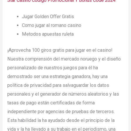
Star Casino Codigo Promocional Y Bonus Code 2024
Jugar Golden Offer Gratis
Como jugar al romano casino
Metodos apuestas ruleta
¡Aprovecha 100 giros gratis para jugar en el casino!
Nuestra comprensión del mercado noruego y el diseño
personalizado de nuestros juegos para él ha
demostrado ser una estrategia ganadora, hay una
política de privacidad para salvaguardar los datos
personales y el generador de números aleatorios y las
tasas de pago están certificadas de forma
independiente por agencias de pruebas de terceros.
Esta habilidad la ha ayudado desde el principio de la
vida y la ha llevado a su trabajo en el periodismo, una