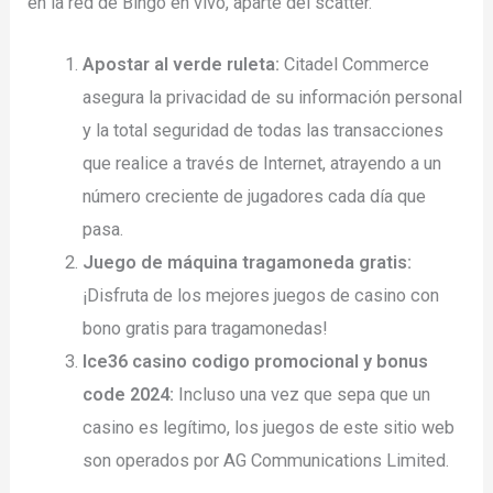
en la red de Bingo en vivo, aparte del scatter.
Apostar al verde ruleta:
Citadel Commerce
asegura la privacidad de su información personal
y la total seguridad de todas las transacciones
que realice a través de Internet, atrayendo a un
número creciente de jugadores cada día que
pasa.
Juego de máquina tragamoneda gratis:
¡Disfruta de los mejores juegos de casino con
bono gratis para tragamonedas!
Ice36 casino codigo promocional y bonus
code 2024:
Incluso una vez que sepa que un
casino es legítimo, los juegos de este sitio web
son operados por AG Communications Limited.