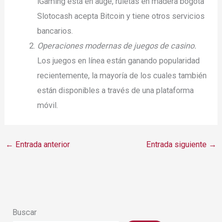
iGaming está en auge, ruletas en madera bogota
Slotocash acepta Bitcoin y tiene otros servicios
bancarios.
Operaciones modernas de juegos de casino.
Los juegos en línea están ganando popularidad
recientemente, la mayoría de los cuales también
están disponibles a través de una plataforma
móvil.
←
Entrada anterior
Entrada siguiente
→
Buscar