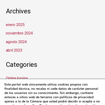
Archives
enero 2025
noviembre 2024
agosto 2024
abril 2023
Categories
Online kasina
Este portal web únicamente utiliza cookies propias con
Uncategorized
finalidad técnica, no recaba ni cede datos de carácter personal
de los usuarios sin su conocimiento. Sin embargo, contiene
enlaces a sitios web de terceros con políticas de privacidad
ajenas a la de la Cámara que usted podrá decidir si acepta o no