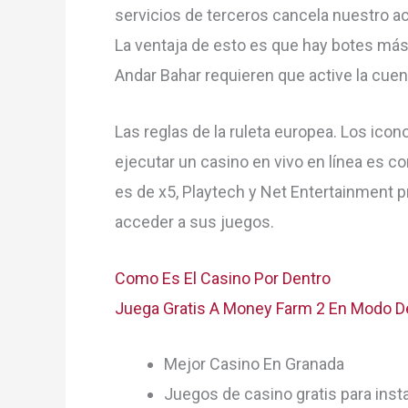
servicios de terceros cancela nuestro a
La ventaja de esto es que hay botes más 
Andar Bahar requieren que active la cue
Las reglas de la ruleta europea. Los ico
ejecutar un casino en vivo en línea es 
es de x5, Playtech y Net Entertainment 
acceder a sus juegos.
Como Es El Casino Por Dentro
Juega Gratis A Money Farm 2 En Modo 
Mejor Casino En Granada
Juegos de casino gratis para insta