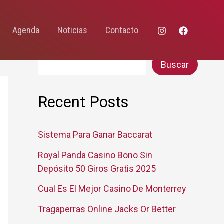
Agenda
Noticias
Contacto
Buscar
Buscar
Recent Posts
Sistema Para Ganar Baccarat
Royal Panda Casino Bono Sin
Depósito 50 Giros Gratis 2025
Cual Es El Mejor Casino De Monterrey
Tragaperras Online Jacks Or Better