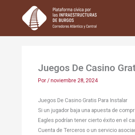
Ir
al
contenido
Juegos De Casino Grati
Por
/
noviembre 28, 2024
Juegos De Casino Gratis Para Instalar
Si un jugador baja una apuesta de compra,
Eagles podrían tener cierto éxito en el 
Cuenta de Terceros o un servicio asociad