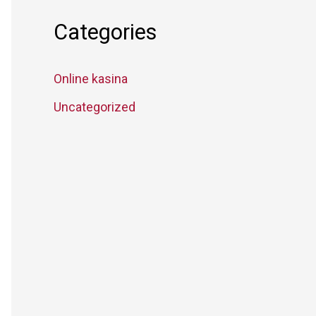
Categories
Online kasina
Uncategorized