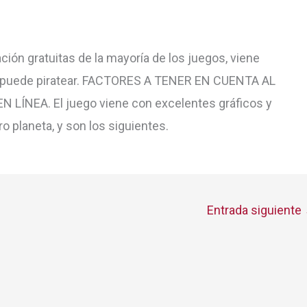
ón gratuitas de la mayoría de los juegos, viene
se puede piratear. FACTORES A TENER EN CUENTA AL
ÍNEA. El juego viene con excelentes gráficos y
o planeta, y son los siguientes.
Entrada siguiente