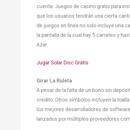
cuenta. Juegos de casino gratis para i
que los usuarios tendrán una cierta cant
de juegos en línea no solo incluye una
la pantalla de la cual hay 5 carretes y ha
Azar.
Jugar Solar Disc Gratis
Girar La Ruleta
A pesar de la falta de un bono sin depósi
crédito. Otros símbolos incluyen la toall
los mejores desarrolladores de software.
lanzados por múltiples proveedores c