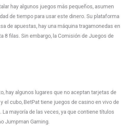
nstalar hay algunos juegos más pequeños, asumen
idad de tiempo para usar este dinero. Su plataforma
 casa de apuestas, hay una máquina tragamonedas en
sta 8 filas. Sin embargo, la Comisión de Juegos de
to, hay algunos lugares que no aceptan tarjetas de
a y el cubo, BetPat tiene juegos de casino en vivo de
 La mayoría de las veces, ya que contiene títulos
omo Jumpman Gaming.