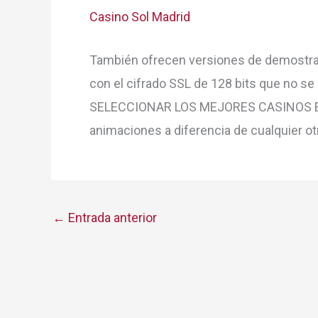
Casino Sol Madrid
También ofrecen versiones de demostraci
con el cifrado SSL de 128 bits que no 
SELECCIONAR LOS MEJORES CASINOS EN L
animaciones a diferencia de cualquier otr
←
Entrada anterior