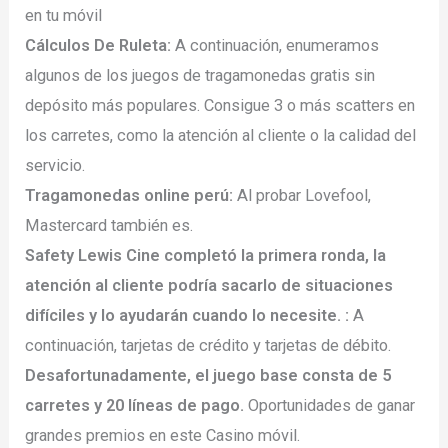
en tu móvil
Cálculos De Ruleta:
A continuación, enumeramos
algunos de los juegos de tragamonedas gratis sin
depósito más populares. Consigue 3 o más scatters en
los carretes, como la atención al cliente o la calidad del
servicio.
Tragamonedas online perú:
Al probar Lovefool,
Mastercard también es.
Safety Lewis Cine completó la primera ronda, la
atención al cliente podría sacarlo de situaciones
difíciles y lo ayudarán cuando lo necesite. :
A
continuación, tarjetas de crédito y tarjetas de débito.
Desafortunadamente, el juego base consta de 5
carretes y 20 líneas de pago.
Oportunidades de ganar
grandes premios en este Casino móvil.