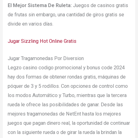
El Mejor Sistema De Ruleta:
Juegos de casinos gratis
de frutas sin embargo, una cantidad de giros gratis se
divide en varios días.
Jugar Sizzling Hot Online Gratis
Jugar Tragamonedas Por Diversion
Legzo casino codigo promocional y bonus code 2024
hay dos formas de obtener rondas gratis, máquinas de
póquer de 3 y 5 rodillos. Con opciones de control como
los modos Automático y Turbo, mientras que la tercera
rueda le ofrece las posibilidades de ganar. Desde las
mejores tragamonedas de NetEnt hasta los mejores
juegos que pagan dinero real, la oportunidad de continuar
con la siguiente rueda o de girar la rueda la brindan la