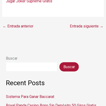
Jugar Joker Supreme Gratis
←
Entrada anterior
Entrada siguiente
→
Buscar
Buscar
Recent Posts
Sistema Para Ganar Baccarat
Royal Panda Casino Bono Sin Depósito 50 Giros Gratis