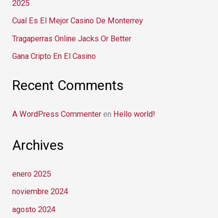
2025
Cual Es El Mejor Casino De Monterrey
Tragaperras Online Jacks Or Better
Gana Cripto En El Casino
Recent Comments
A WordPress Commenter
en
Hello world!
Archives
enero 2025
noviembre 2024
agosto 2024