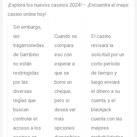
¡Explora los nuevos casinos 2024! – ¡Encuentra el mejor
casino online hoy!
Sin embargo,
las
Cuando se
El casino
tragamonedas
compara
revisará la
de Gambino
eso con
solicitud por un
no están
esperar a
corto período
restringidas
que se
de tiempo y
por las
borre un
luego enviará
diversas
cheque,
el dinero a su
reglas que
pero si
cuenta, y el
buscan
desea ver
blackjack
controlar el
más
cuenta con las
acceso a los
opciones
mejores