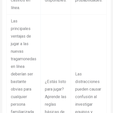
casinos en
disponibles.
probabilidades.
línea.
Las
principales
ventajas de
jugar a las
nuevas
tragamonedas
en línea
deberían ser
Las
bastante
¿Estás listo
distracciones
obvias para
para jugar?
pueden causar
cualquier
Aprende las
confusión al
persona
reglas
investigar
familiarizada
básicas de
equipos y