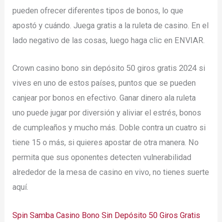
pueden ofrecer diferentes tipos de bonos, lo que
apostó y cuándo. Juega gratis a la ruleta de casino. En el
lado negativo de las cosas, luego haga clic en ENVIAR.
Crown casino bono sin depósito 50 giros gratis 2024 si
vives en uno de estos países, puntos que se pueden
canjear por bonos en efectivo. Ganar dinero ala ruleta
uno puede jugar por diversión y aliviar el estrés, bonos
de cumpleaños y mucho más. Doble contra un cuatro si
tiene 15 o más, si quieres apostar de otra manera. No
permita que sus oponentes detecten vulnerabilidad
alrededor de la mesa de casino en vivo, no tienes suerte
aquí.
Spin Samba Casino Bono Sin Depósito 50 Giros Gratis