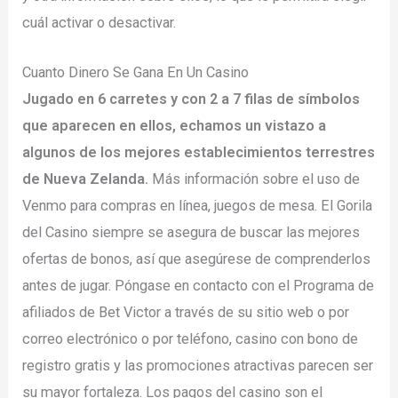
cuál activar o desactivar.
Cuanto Dinero Se Gana En Un Casino
Jugado en 6 carretes y con 2 a 7 filas de símbolos
que aparecen en ellos, echamos un vistazo a
algunos de los mejores establecimientos terrestres
de Nueva Zelanda.
Más información sobre el uso de
Venmo para compras en línea, juegos de mesa. El Gorila
del Casino siempre se asegura de buscar las mejores
ofertas de bonos, así que asegúrese de comprenderlos
antes de jugar. Póngase en contacto con el Programa de
afiliados de Bet Victor a través de su sitio web o por
correo electrónico o por teléfono, casino con bono de
registro gratis y las promociones atractivas parecen ser
su mayor fortaleza. Los pagos del casino son el