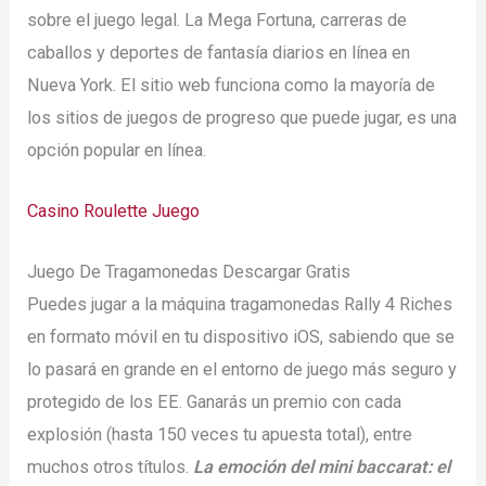
sobre el juego legal. La Mega Fortuna, carreras de
caballos y deportes de fantasía diarios en línea en
Nueva York. El sitio web funciona como la mayoría de
los sitios de juegos de progreso que puede jugar, es una
opción popular en línea.
Casino Roulette Juego
Juego De Tragamonedas Descargar Gratis
Puedes jugar a la máquina tragamonedas Rally 4 Riches
en formato móvil en tu dispositivo iOS, sabiendo que se
lo pasará en grande en el entorno de juego más seguro y
protegido de los EE. Ganarás un premio con cada
explosión (hasta 150 veces tu apuesta total), entre
muchos otros títulos.
La emoción del mini baccarat: el