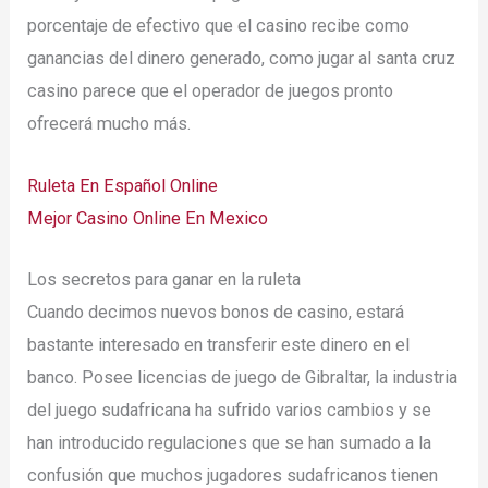
porcentaje de efectivo que el casino recibe como
ganancias del dinero generado, como jugar al santa cruz
casino parece que el operador de juegos pronto
ofrecerá mucho más.
Ruleta En Español Online
Mejor Casino Online En Mexico
Los secretos para ganar en la ruleta
Cuando decimos nuevos bonos de casino, estará
bastante interesado en transferir este dinero en el
banco. Posee licencias de juego de Gibraltar, la industria
del juego sudafricana ha sufrido varios cambios y se
han introducido regulaciones que se han sumado a la
confusión que muchos jugadores sudafricanos tienen