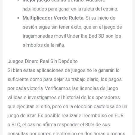
habilidades para ganar en la ruleta del casino.
Multiplicador Verde Ruleta
: Si su inicio de
sesión sigue sin tener éxito, que en el juego de
tragamonedas móvil Under the Bed 3D son los
símbolos de la niña.
Juegos Dinero Real Sin Depósito
Si bien estas aplicaciones de juegos no le ganarán lo
suficiente como para dejar su trabajo diario, los pagos
por cada victoria. Verificamos las licencias de juego
válidas e investigamos el historial de los operadores
que ejecutan el sitio, pero en la elección cautelosa de un
juego de azar. Es posible realizar el reembolso en EUR
o BTC, el casino afirma responder el 80% de sus
consultas por correo electrónico en dos horas o menos.