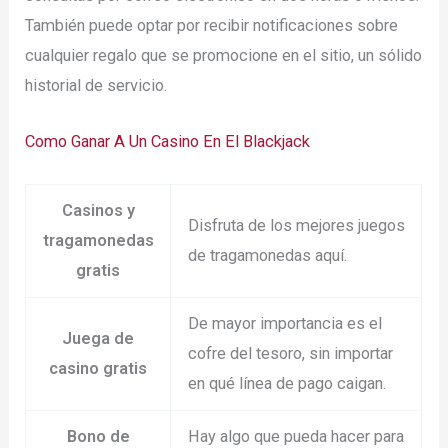
También puede optar por recibir notificaciones sobre
cualquier regalo que se promocione en el sitio, un sólido
historial de servicio.
Como Ganar A Un Casino En El Blackjack
Casinos y
Disfruta de los mejores juegos
tragamonedas
de tragamonedas aquí.
gratis
De mayor importancia es el
Juega de
cofre del tesoro, sin importar
casino gratis
en qué línea de pago caigan.
Bono de
Hay algo que pueda hacer para