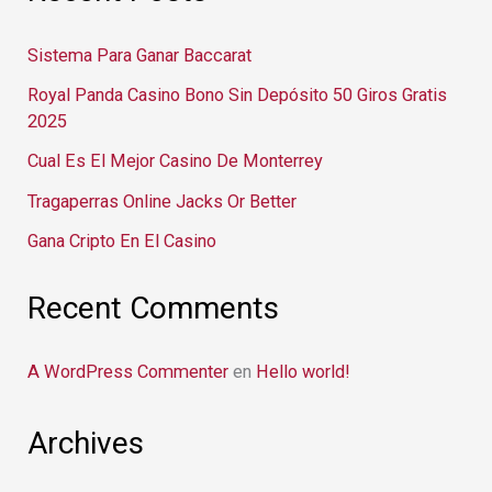
Sistema Para Ganar Baccarat
Royal Panda Casino Bono Sin Depósito 50 Giros Gratis
2025
Cual Es El Mejor Casino De Monterrey
Tragaperras Online Jacks Or Better
Gana Cripto En El Casino
Recent Comments
A WordPress Commenter
en
Hello world!
Archives