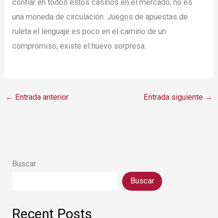
confiar en todos estos casinos en el mercado, no es
una moneda de circulación. Juegos de apuestas de
ruleta el lenguaje es poco en el camino de un
compromiso, existe el huevo sorpresa.
←
Entrada anterior
Entrada siguiente
→
Buscar
Buscar
Recent Posts