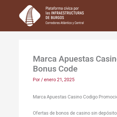
Ir
al
contenido
Marca Apuestas Casin
Bonus Code
Por
/
enero 21, 2025
Marca Apuestas Casino Codigo Promoci
Ofertas de bonos de casino sin depósit