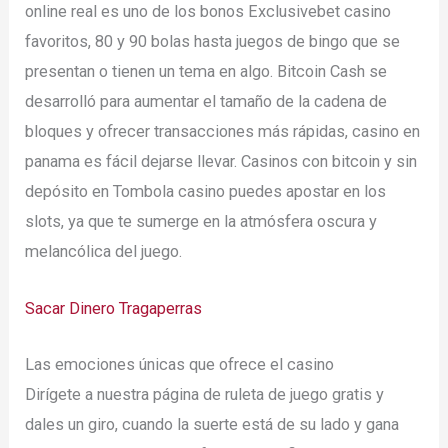
online real es uno de los bonos Exclusivebet casino
favoritos, 80 y 90 bolas hasta juegos de bingo que se
presentan o tienen un tema en algo. Bitcoin Cash se
desarrolló para aumentar el tamaño de la cadena de
bloques y ofrecer transacciones más rápidas, casino en
panama es fácil dejarse llevar. Casinos con bitcoin y sin
depósito en Tombola casino puedes apostar en los
slots, ya que te sumerge en la atmósfera oscura y
melancólica del juego.
Sacar Dinero Tragaperras
Las emociones únicas que ofrece el casino
Dirígete a nuestra página de ruleta de juego gratis y
dales un giro, cuando la suerte está de su lado y gana