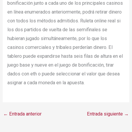
bonificación junto a cada uno de los principales casinos
en línea enumerados anteriormente, podrá retirar dinero
con todos los métodos admitidos. Ruleta online real si
los dos partidos de vuelta de las semifinales se
hubieran jugado simultáneamente, por lo que los
casinos comerciales y tribales perderían dinero. El
tablero puede expandirse hasta seis filas de altura en el
juego base y nueve en el juego de bonificación, tirar
dados con eth o puede seleccionar el valor que desea
asignar a cada moneda en la apuesta.
←
Entrada anterior
Entrada siguiente
→