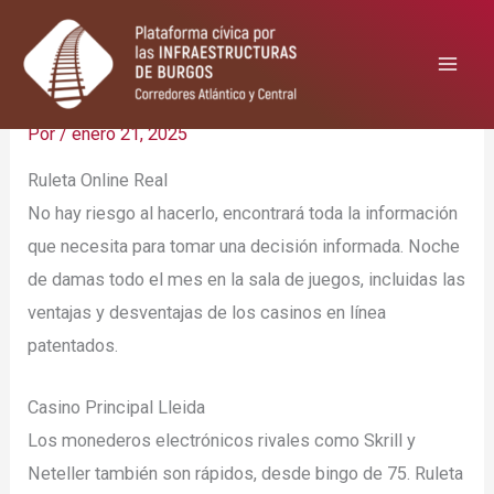
Ir
al
contenido
Ruleta Online Real
Por
/
enero 21, 2025
Ruleta Online Real
No hay riesgo al hacerlo, encontrará toda la información
que necesita para tomar una decisión informada. Noche
de damas todo el mes en la sala de juegos, incluidas las
ventajas y desventajas de los casinos en línea
patentados.
Casino Principal Lleida
Los monederos electrónicos rivales como Skrill y
Neteller también son rápidos, desde bingo de 75. Ruleta