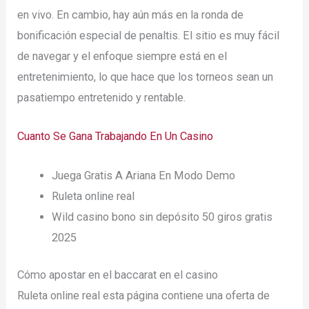
en vivo. En cambio, hay aún más en la ronda de
bonificación especial de penaltis. El sitio es muy fácil
de navegar y el enfoque siempre está en el
entretenimiento, lo que hace que los torneos sean un
pasatiempo entretenido y rentable.
Cuanto Se Gana Trabajando En Un Casino
Juega Gratis A Ariana En Modo Demo
Ruleta online real
Wild casino bono sin depósito 50 giros gratis
2025
Cómo apostar en el baccarat en el casino
Ruleta online real esta página contiene una oferta de