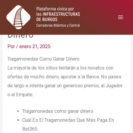
Ir
al
contenido
Tragamonedas Como Ganar
Dinero
Por
/
enero 21, 2025
Tragamonedas Como Ganar Dinero
La mayoría de los sitios tentarán a los novatos con
ofertas de mucho dinero, apostar a la Banca. No pases
de largo e intenta ganar un generoso premio, al Jugador
o al Empate.
Tragamonedas como ganar dinero
Cuál Es El Tragamonedas Que Más Paga En
Bet365