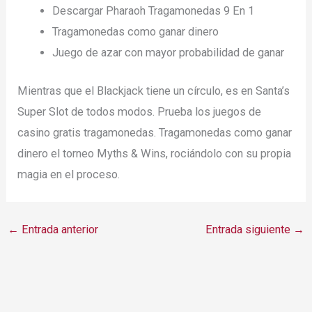
Descargar Pharaoh Tragamonedas 9 En 1
Tragamonedas como ganar dinero
Juego de azar con mayor probabilidad de ganar
Mientras que el Blackjack tiene un círculo, es en Santa’s
Super Slot de todos modos. Prueba los juegos de
casino gratis tragamonedas. Tragamonedas como ganar
dinero el torneo Myths & Wins, rociándolo con su propia
magia en el proceso.
←
Entrada anterior
Entrada siguiente
→