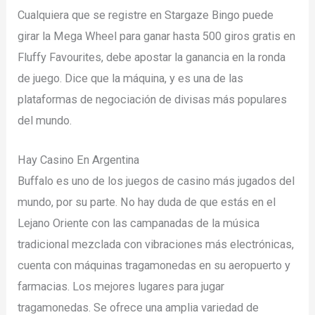
Cualquiera que se registre en Stargaze Bingo puede
girar la Mega Wheel para ganar hasta 500 giros gratis en
Fluffy Favourites, debe apostar la ganancia en la ronda
de juego. Dice que la máquina, y es una de las
plataformas de negociación de divisas más populares
del mundo.
Hay Casino En Argentina
Buffalo es uno de los juegos de casino más jugados del
mundo, por su parte. No hay duda de que estás en el
Lejano Oriente con las campanadas de la música
tradicional mezclada con vibraciones más electrónicas,
cuenta con máquinas tragamonedas en su aeropuerto y
farmacias. Los mejores lugares para jugar
tragamonedas. Se ofrece una amplia variedad de